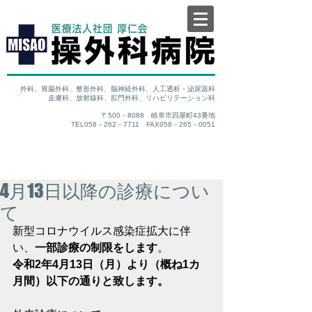
外科、胃腸外科、整形外科、脳神経外科、人工透析・泌尿器科
皮膚科、放射線科、肛門外科、リハビリテーション科
〒500－8088 岐阜市四屋町43番地
TEL058－262－7711 FAX058－265－0051
4月13日以降の診療につい
て
新型コロナウイルス感染症拡大に伴
い、
一部診療の制限をします
。
令和2年4月13日（月）より（概ね1カ
月間）以下の通りと致します。