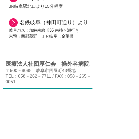
JR岐阜駅北口より15分程度
​ 名鉄岐阜（神田町通り）より
岐阜バス：加納南線 K35 南柿ヶ瀬行き
​東鶉→茜部菱野→ＪＲ岐阜→金華橋
医療法人社団厚仁会 操外科病院
〒500－8088 岐阜市四屋町43番地
TEL：058－262－7711 / FAX：058－265－
0051