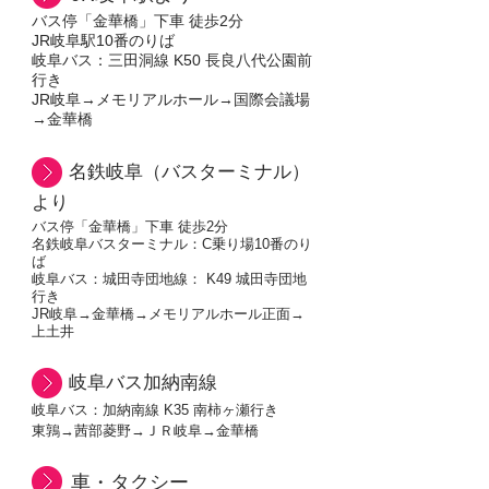
バス停「金華橋」下車 徒歩2分
JR岐阜駅10番のりば
​岐阜バス：三田洞線 K50 長良八代公園前
行き
​JR岐阜→メモリアルホール→国際会議場
→金華橋
​ 名鉄岐阜（バスターミナル）
より
バス停「金華橋」下車 徒歩2分
名鉄岐阜バスターミナル：C乗り場10番のり
ば
​岐阜バス：城田寺団地線： K49 城田寺団地
行き
​JR岐阜→金華橋→メモリアルホール正面→
上土井
岐阜バス加納南線
岐阜バス：加納南線 K35 南柿ヶ瀬行き
​東鶉→茜部菱野→ＪＲ岐阜→金華橋
車・タクシー