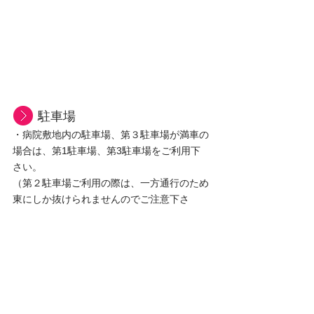
駐車場
・病院敷地内の駐車場、第３駐車場が満車の
場合は、第1駐車場、第3駐車場をご利用下
さい。
（第２駐車場ご利用の際は、一方通行のため
東にしか抜けられませんのでご注意下さ
い。）
（ご利用台数は第1駐車場15台、第2駐車場
14台、第3駐車場7台、第4駐車場20台となっ
ています。）
・当院の駐車場以外の場所での駐車はご遠慮
下さい。