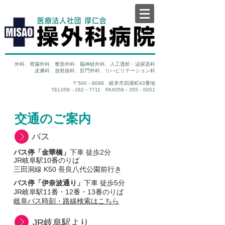
外科、胃腸外科、整形外科、脳神経外科、人工透析・泌尿器科
皮膚科、放射線科、肛門外科、リハビリテーション科
〒500－8088 岐阜市四屋町43番地
TEL058－262－7711 FAX058－265－0051
交通のご案内
バス
バス停「金華橋」
下車 徒歩2分
JR岐阜駅10番のりば
​三田洞線 K50 長良八代公園前行き
バス停「伊奈波通り」
下車 徒歩5分
JR岐阜駅11番・12番・13番のりば
岐阜バス時刻・路線検索はこちら
JR岐阜駅より