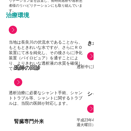
リテーション室を設置し、長時間透析や透析患
者様のリハビリテーションにも取り組んでいま
す。
治療環境
当地は長良川の伏流水であることから、
きれいな透析液
もともときれいな水ですが、さらにＲＯ
装置にて水を純化し、その後さらに浄化
装置（パイロピュア）を通すことによ
り、よりきれいな透析液の水質を確保し
透析中に医師の回診を行って
医師の回診
ています。
透析治療に必要なシャント手術、シャン
シャントオペ
トトラブル等、シャントに関するトラブ
ルは、当院の医師が対応します。
平成23年4月より、専門外来に
腎臓専門外来
週火曜日）を開設しました。