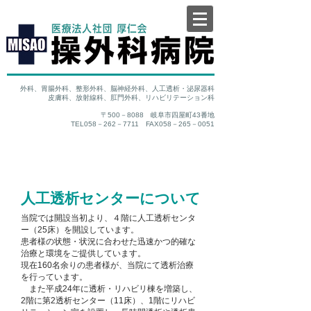
外科、胃腸外科、整形外科、脳神経外科、人工透析・泌尿器科
皮膚科、放射線科、肛門外科、リハビリテーション科
〒500－8088 岐阜市四屋町43番地
TEL058－262－7711 FAX058－265－0051
人工透析センターについて
当院では開設当初より、４階に人工透析センタ
ー（25床）を開設しています。
患者様の状態・状況に合わせた迅速かつ的確な
治療と環境をご提供しています。
現在160名余りの患者様が、当院にて透析治療
を行っています。
また平成24年に透析・リハビリ棟を増築し、
2階に第2透析センター（11床）、1階にリハビ