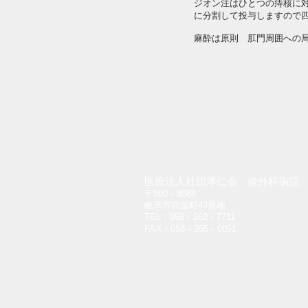
ジオン注はひとつの痔核に
に分割して投与しますので
麻酔は原則 肛門周囲への
医療法人社団厚仁会 操外科病院
〒500－8088
岐阜市四屋町43番地
TEL：058－262－7711
FAX：058－265－0051