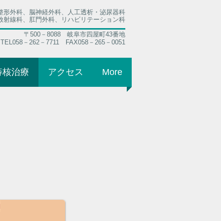
整形外科、脳神経外科、人工透析・泌尿器科
放射線科、肛門外科、リハビリテーション科
〒500－8088 岐阜市四屋町43番地
TEL058－262－7711 FAX058－265－0051
痔核治療
アクセス
More