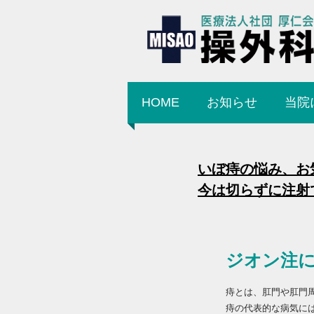
HOME
お知らせ
当院
いぼ痔の悩み、お
今は切らずに注射
ジオン注
痔とは、肛門や肛門
痔の代表的な病気に