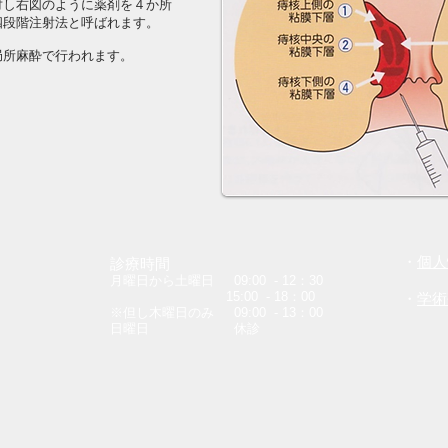
対し右図のように薬剤を４か所
四段階注射法と呼ばれます。
局所麻酔で行われます。
・
個人
診療時間
月曜日から土曜日 09:00 - 12：30
15:00 - 18：00
・
学術
※但し木曜日のみ 09:00 - 13：00
日曜日 休診