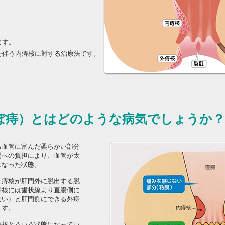
ます。
を伴う内痔核に対する治療法です。
ぼ痔）とはどのような病気でしょうか？
る血管に富んだ柔らかい部分
門への負担により、血管が太
になった状態。
と痔核が肛門外に脱出する脱
痔核には歯状線より直腸側に
ない）と肛門側にできる外痔
ます。
痔核とういう状態になってい