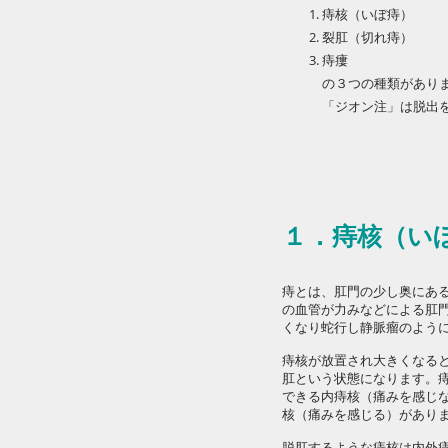
痔核（いぼ痔）
裂肛（切れ痔）
痔瘻
の３つの種類があり
「ジオン注」は脱出
１．痔核（い
痔とは、肛門の少し奥にあ
の血管が力みなどによる肛
くなり蛇行し静脈瘤のよう
痔核が放置され大きくなる
肛という状態になります。
できる内痔核（痛みを感じ
核（痛みを感じる）があり
脱肛するような痔核は内外