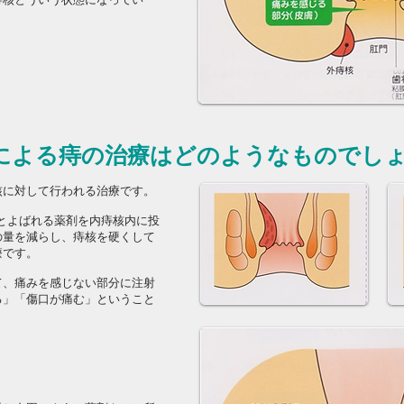
による痔の治療はどのようなものでし
核に対して行われる治療です。
）とよばれる薬剤を内痔核内に投
の量を減らし、痔核を硬くして
療です。
て、痛みを感じない部分に注射
る」「傷口が痛む」ということ
。