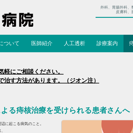
外科、胃腸外科、
皮膚科、
について
医師紹介
人工透析
診療案内
気軽にご相談ください。
で治す方法があります。（ジオン注）
による痔核治療を受けられる患者さんへ
周辺に起こる病気のこと。
は、