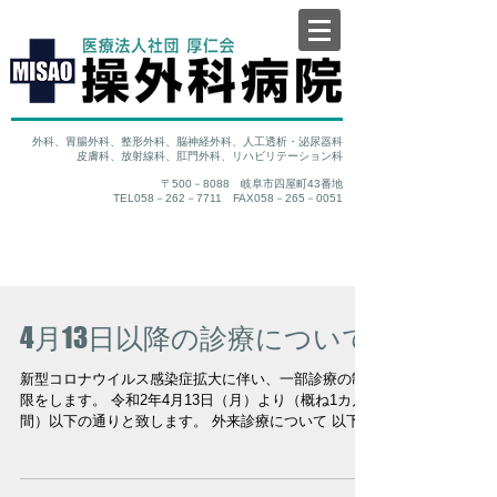
外科、胃腸外科、整形外科、脳神経外科、人工透析・泌尿器科
皮膚科、放射線科、肛門外科、リハビリテーション科
〒500－8088 岐阜市四屋町43番地
TEL058－262－7711 FAX058－265－0051
4月13日以降の診療について
新型コロナウイルス感染症拡大に伴い、一部診療の制
限をします。 令和2年4月13日（月）より（概ね1カ月
間）以下の通りと致します。 外来診療について 以下の
方の診療を行います。 〇救急・初診の方。 〇再診の患
者様で、症状に大きな変化があった方。 ...